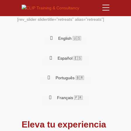
[rev_slider slidertitle=”retreats” alias=”retreats”]
English 🇺🇸
Español 🇪🇸
Português 🇧🇷
Français 🇫🇷
Eleva tu experiencia